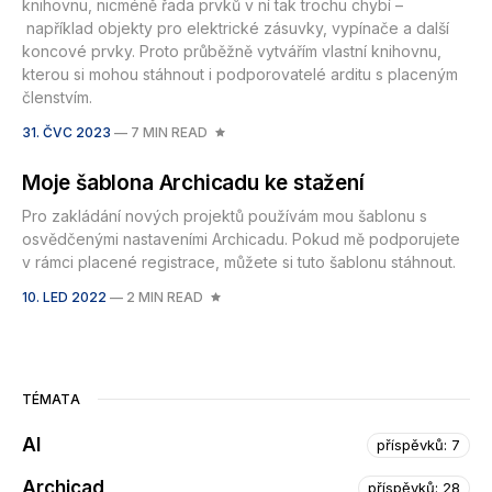
knihovnu, nicméně řada prvků v ní tak trochu chybí –
například objekty pro elektrické zásuvky, vypínače a další
koncové prvky. Proto průběžně vytvářím vlastní knihovnu,
kterou si mohou stáhnout i podporovatelé arditu s placeným
členstvím.
31. ČVC 2023
—
7 MIN READ
Moje šablona Archicadu ke stažení
Pro zakládání nových projektů používám mou šablonu s
osvědčenými nastaveními Archicadu. Pokud mě podporujete
v rámci placené registrace, můžete si tuto šablonu stáhnout.
10. LED 2022
—
2 MIN READ
TÉMATA
AI
příspěvků: 7
Archicad
příspěvků: 28