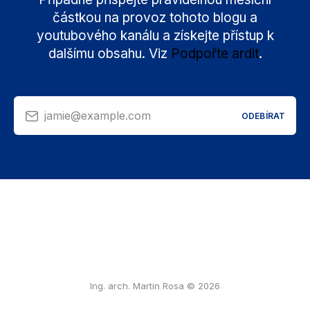
částkou na provoz tohoto blogu a
youtubového kanálu a získejte přístup k
dalšímu obsahu. Viz
Podpořte ardit
.
jamie@example.com
ODEBÍRAT
Ing. arch. Martin Rosa © 2026