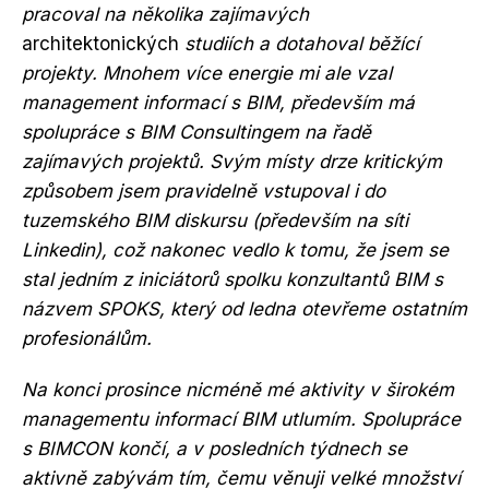
pracoval na několika zajímavých
architektonických
studiích a dotahoval běžící
projekty. Mnohem více energie mi ale vzal
management informací s BIM, především má
spolupráce s BIM Consultingem na řadě
zajímavých projektů. Svým místy drze kritickým
způsobem jsem pravidelně vstupoval i do
tuzemského BIM diskursu (především na síti
Linkedin), což nakonec vedlo k tomu, že jsem se
stal jedním z iniciátorů spolku konzultantů BIM s
názvem SPOKS, který od ledna otevřeme ostatním
profesionálům.
Na konci prosince nicméně mé aktivity v širokém
managementu informací BIM utlumím. Spolupráce
s BIMCON končí, a v posledních týdnech se
aktivně zabývám tím, čemu věnuji velké množství