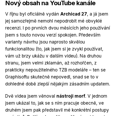
Nový obsah na YouTube kanále
V říjnu byl oficiálně vydán
Archicad 27
, a já jsem
jej samozřejmě nemohl nepodrobit mé obvyklé
recenzi. I po prvních dvou měsících jeho používání
jsem s touto novou verzí spokojen. Především
varianty návrhu jsou naprosto skvělou
funkcionalitou (to, jak jsem si je zvykl používat,
vám už brzy ukážu v dalším videu). Na druhou
stranu, jsem velmi zklamán, až rozhořčen, z
prakticky nepoužitelného TZB modeláře – ten se
Graphisoftu skutečně nepovedl, snad se to v
dohledné době zlepší nějakým zásadním updatem.
Dvě videa jsem věnoval
nástroji morf
. V jednom
jsem ukázal to, jak se s ním pracuje obecně, ve
druhém jsem pak představil mé konkrétní postupy