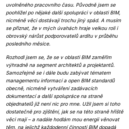
uvolněného pracovního času. Původně jsem se
poohlížel po nějaké další spolupráci v oblasti BIM,
nicméně věci dostávají trochu jiný spád. A musím
se přiznat, že v mých úvahách hraje velkou roli i
obrovský nárůst podporovatelů arditu v průběhu
posledního měsíce.
Rozhodl jsem se, že se v oblasti BIM zaměřím
výhradně na segment architektů a projektantů.
Samozřejmě se i dále budu zabývat tématem
managementu informací a open BIM standardů
obecně, nicméně vytváření zadávacích
dokumentací a další spolupráce na straně
objednatelů již není nic pro mne. Užil jsem si toho
dostatečně pro zjištění, jak se na této straně hřiště
věci mají – a nadále hodlám mou energii věnovat
těm, na jejichž každodenní činnosti BIM dopadá