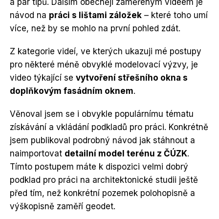
a pár tipů. Dalším obecněji zaměřeným videem je
návod na
práci s lištami záložek
– které toho umí
více, než by se mohlo na první pohled zdát.
Z kategorie videí, ve kterých ukazuji mé postupy
pro některé méně obvyklé modelovací výzvy, je
video týkající se
vytvoření střešního okna s
doplňkovým fasádním oknem
.
Věnoval jsem se i obvykle populárnímu tématu
získávání a vkládání podkladů pro práci. Konkrétně
jsem publikoval podrobný návod jak stáhnout a
naimportovat
detailní model terénu z ČÚZK
.
Tímto postupem máte k dispozici velmi dobrý
podklad pro práci na architektonické studii ještě
před tím, než konkrétní pozemek polohopisně a
výškopisně zaměří geodet.