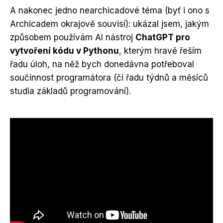
A nakonec jedno nearchicadové téma (byť i ono s
Archicadem okrajově souvisí): ukázal jsem, jakým
způsobem používám AI nástroj
ChatGPT pro
vytvoření kódu v Pythonu
, kterým hravě řeším
řadu úloh, na něž bych donedávna potřeboval
součinnost programátora (či řadu týdnů a měsíců
studia základů programování).