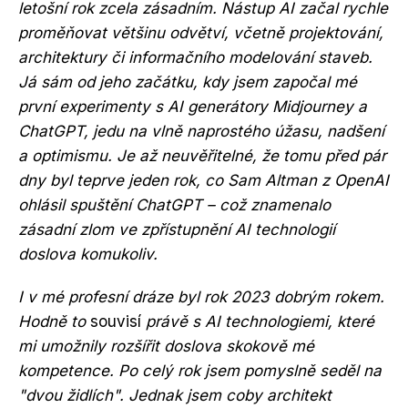
letošní rok zcela zásadním. Nástup AI začal rychle
proměňovat většinu odvětví, včetně projektování,
architektury či informačního modelování staveb.
Já sám od jeho začátku, kdy jsem započal mé
první experimenty s AI generátory Midjourney a
ChatGPT, jedu na vlně naprostého úžasu, nadšení
a optimismu. Je až neuvěřitelné, že tomu před pár
dny byl teprve jeden rok, co Sam Altman z OpenAI
ohlásil spuštění ChatGPT – což znamenalo
zásadní zlom ve zpřístupnění AI technologií
doslova komukoliv.
I v mé profesní dráze byl rok 2023 dobrým rokem.
Hodně to
souvisí
právě s AI technologiemi, které
mi umožnily rozšířit doslova skokově mé
kompetence. Po celý rok jsem pomyslně seděl na
"dvou židlích". Jednak jsem coby architekt