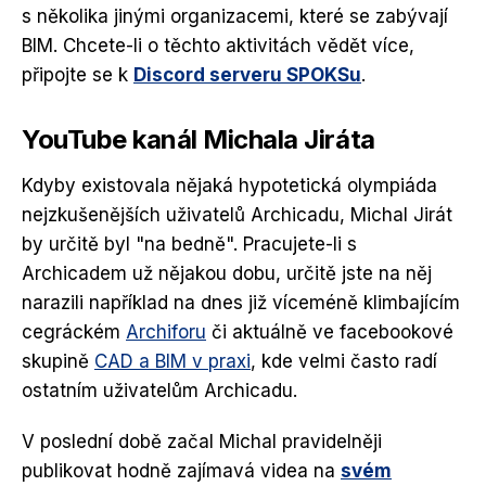
s několika jinými organizacemi, které se zabývají
BIM. Chcete-li o těchto aktivitách vědět více,
připojte se k
Discord serveru SPOKSu
.
YouTube kanál Michala Jiráta
Kdyby existovala nějaká hypotetická olympiáda
nejzkušenějších uživatelů Archicadu, Michal Jirát
by určitě byl "na bedně". Pracujete-li s
Archicadem už nějakou dobu, určitě jste na něj
narazili například na dnes již víceméně klimbajícím
cegráckém
Archiforu
či aktuálně ve facebookové
skupině
CAD a BIM v praxi
, kde velmi často radí
ostatním uživatelům Archicadu.
V poslední době začal Michal pravidelněji
publikovat hodně zajímavá videa na
svém