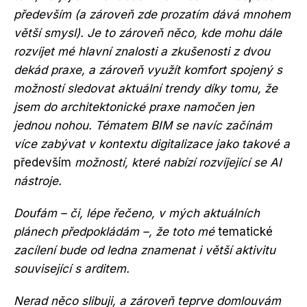
především (a zároveň zde prozatím dává mnohem
větší smysl). Je to zároveň něco, kde mohu dále
rozvíjet mé hlavní znalosti a zkušenosti z dvou
dekád praxe, a zároveň využít komfort spojený s
možností sledovat aktuální trendy díky tomu, že
jsem do architektonické praxe namočen jen
jednou nohou. Tématem BIM se navíc začínám
více zabývat v kontextu digitalizace jako takové a
především
možností, které nabízí rozvíjející se AI
nástroje.
Doufám – či, lépe řečeno, v mých aktuálních
plánech předpokládám –, že toto mé
tematické
zacílení bude od ledna znamenat i větší aktivitu
související s arditem.
Nerad něco slibuji, a zároveň teprve domlouvám