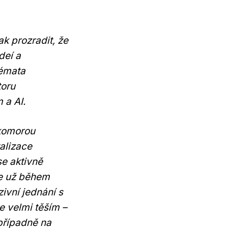
k prozradit, že
deí a
témata
toru
 a AI.
 komorou
talizace
se aktivně
le už během
vní jednání s
e velmi těším –
případně na