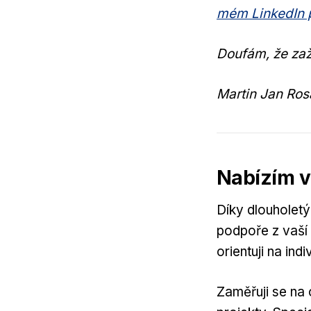
mém LinkedIn p
Doufám, že zaž
Martin Jan Ros
Nabízím vá
Díky dlouholetým
podpoře z vaší
orientuji na ind
Zaměřuji se na 