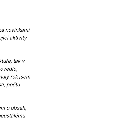
za novinkami
ící aktivity
tuře, tak v
povedlo,
ynulý rok jsem
ti, počtu
em o obsah,
 neustálému