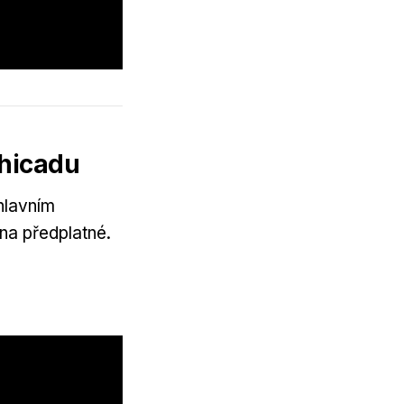
chicadu
hlavním
na předplatné.