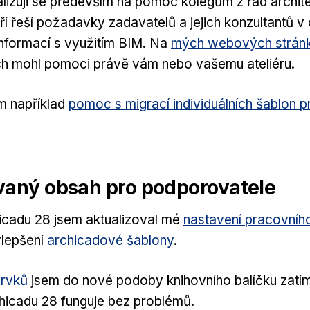
alizuji se především na pomoc kolegům z řad archit
eří řeší požadavky zadavatelů a jejich konzultantů v 
formací s využitím BIM. Na
mých webových strán
ych mohl pomoci právě vám nebo vašemu ateliéru.
m například
pomoc s migrací individuálních šablon 
vaný obsah pro podporovatele
icadu 28 jsem aktualizoval mé
nastavení pracovního
ylepšení
archicadové šablony
.
prvků
jsem do nové podoby knihovního balíčku zatím
hicadu 28 funguje bez problémů.