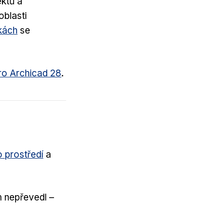
ektů a
oblasti
kách
se
pro Archicad 28
.
 prostředí
a
 nepřevedl –