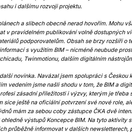
ahu i dalšímu rozvoji projektu.
plánech a slibech obecně nerad hovořím. Mohu vša
t v pravidelném publikování volně dostupných vi
teriálů podporovatelům. Obsah se brzy rozšíří o 
nformací s využitím BIM – nicméně neubude pros
hicadu, Twinmotionu, dalším digitálním nástrojům
i další novinka. Navázal jsem spolupráci s Českou
ejím vedením jsme našli shodu v tom, že BIM a digi
rofesi zásadní příležitosti i výzvy, kterým je třeba 
sice ještě na oficiální potvrzení své nové role, a
ýdnů mám za sebou coby zástupce ČKA dvě intenzi
ohledně výstupů Koncepce BIM. Na tyto aktivity s
ich průběžně informovat v dalších newsletterech, 