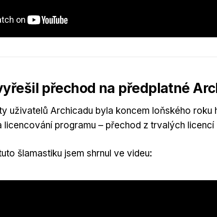
vyřešil přechod na předplatné Ar
ty uživatelů Archicadu byla koncem loňského roku 
icencování programu – přechod z trvalých licencí 
tuto šlamastiku jsem shrnul ve videu: