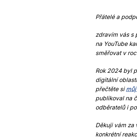
Přátelé a podpo
zdravím vás s 
na YouTube kaná
směřovat v roc
Rok 2024 byl pr
digitální oblas
přečtěte si
můj
publikoval na č
odběratelů i p
Děkuji vám za 
konkrétní reak