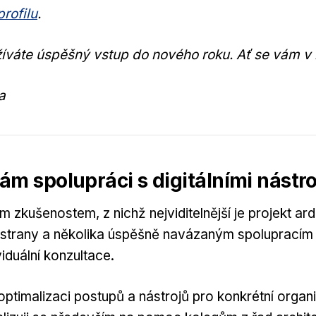
rofilu
.
íváte úspěšný vstup do nového roku. Ať se vám v 
a
m spolupráci s digitálními nástro
 zkušenostem, z nichž nejviditelnější je projekt ardi
 strany a několika úspěšně navázaným spolupracím 
ividuální konzultace.
optimalizaci postupů a nástrojů pro konkrétní organ