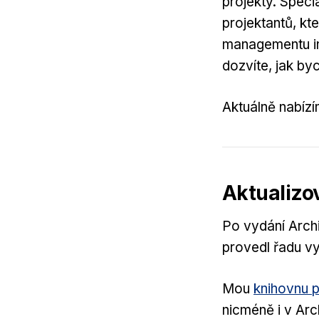
projekty. Speci
projektantů, kt
managementu in
dozvíte, jak b
Aktuálně nabízí
Aktualizo
Po vydání Arch
provedl řadu v
Mou
knihovnu 
nicméně i v Arc