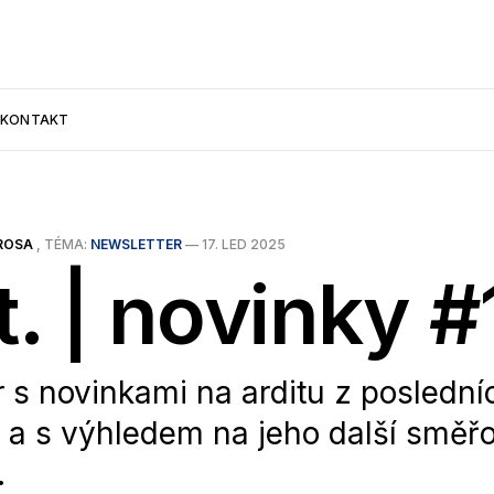
KONTAKT
ROSA
, TÉMA:
NEWSLETTER
—
17. LED 2025
t. | novinky #
r s novinkami na arditu z posledn
 a s výhledem na jeho další směřo
.