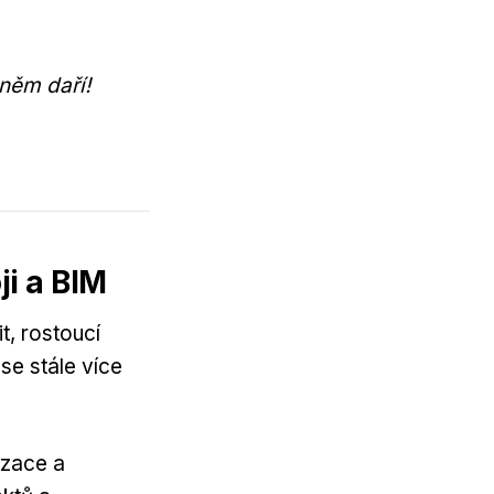
něm daří!
ji a BIM
t, rostoucí
se stále více
izace a