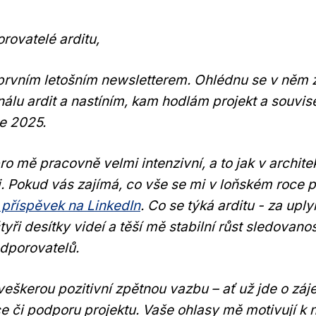
rovatelé arditu,
prvním letošním newsletterem. Ohlédnu se v něm 
lu ardit a nastíním, kam hodlám projekt a souvisej
e 2025.
o mě pracovně velmi intenzivní, a to jak v architek
ti. Pokud vás zajímá, co vše se mi v loňském roce 
 příspěvek na LinkedIn
. Co se týká arditu - za upl
tyři desítky videí a těší mě stabilní růst sledovanos
odporovatelů.
veškerou pozitivní zpětnou vazbu – ať už jde o záj
ce či podporu projektu. Vaše ohlasy mě motivují k