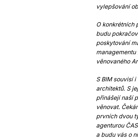
vylepšování obs
O konkrétních 
budu pokračova
poskytování ma
managementu i
věnovaného Arc
S BIM souvisí 
architektů. S j
přinášejí naší p
věnovat. Čekám 
prvních dvou t
agenturou ČAS 
a budu vás o n