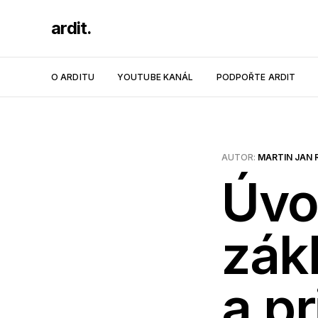
ardit.
O ARDITU
YOUTUBE KANÁL
PODPOŘTE ARDIT
AUTOR:
MARTIN JAN 
Úvo
zák
a p