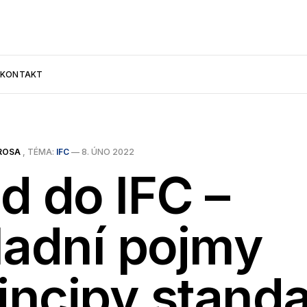
KONTAKT
ROSA
, TÉMA:
IFC
—
8. ÚNO 2022
d do IFC –
ladní pojmy
rincipy stand