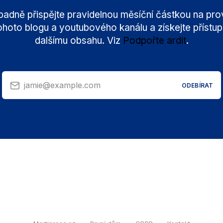
padně přispějte pravidelnou měsíční částkou na pr
ohoto blogu a youtubového kanálu a získejte přístup
dalšímu obsahu. Viz
Podpořte ardit
.
jamie@example.com
ODEBÍRAT