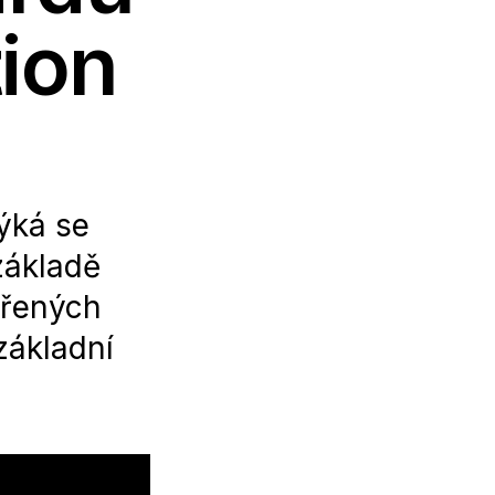
ion
ýká se
základě
vřených
základní