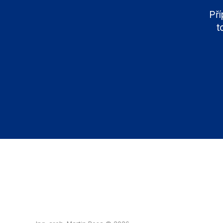
Pří
t