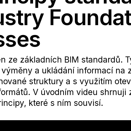
ustry Foundat
sses
en ze základních BIM standardů. T
, výměny a ukládání informací na 
nované struktury a s využitím ote
formátů. V úvodním videu shrnuji 
incipy, které s ním souvisí.