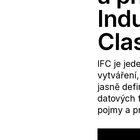
Ind
Cla
IFC je jed
vytváření
jasně defi
datových 
pojmy a pr