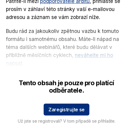
Patříte-li mezi
podporovatele arditu
, přihlaste se
prosím v záhlaví této stránky vaší e-mailovou
adresou a záznam se vám zobrazí níže.
Budu rád za jakoukoliv zpětnou vazbu k tomuto
formátu i samotnému obsahu. Máte-li nápad na
téma dalších webinářů, které budu dělávat v
přibližně měsíčních cyklech,
neváhejte mi ho
napsat
.
Tento obsah je pouze pro platící
odběratele.
Zaregistrujte se
Už jste se registrovali? V tom případě se přihlašte.