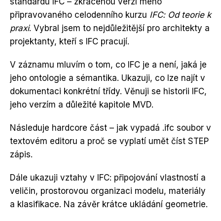
standardu IFC – zkrácenou verzí mého
připravovaného celodenního kurzu
IFC: Od teorie k
praxi
. Vybral jsem to nejdůležitější pro architekty a
projektanty, kteří s IFC pracují.
V záznamu mluvím o tom, co IFC je a není, jaká je
jeho ontologie a sémantika. Ukazuji, co lze najít v
dokumentaci konkrétní třídy. Věnuji se historii IFC,
jeho verzím a důležité kapitole MVD.
Následuje hardcore část – jak vypadá .ifc soubor v
textovém editoru a proč se vyplatí umět číst STEP
zápis.
Dále ukazuji vztahy v IFC: připojování vlastností a
veličin, prostorovou organizaci modelu, materiály
a klasifikace. Na závěr krátce ukládání geometrie.